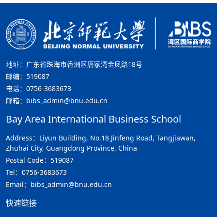
地址：广东省珠海市香洲区唐家湾金凤路18号
邮编：519087
电话：0756-3683673
邮箱：bibs_admin@bnu.edu.cn
Bay Area International Business School
Address：Liyun Building, No.18 Jinfeng Road, Tangjiawan,
Zhuhai City, Guangdong Province, China
Postal Code：519087
Tel：0756-3683673
Email：bibs_admin@bnu.edu.cn
快速链接