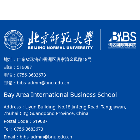
地址：广东省珠海市香洲区唐家湾金凤路18号
邮编：519087
电话：0756-3683673
邮箱：bibs_admin@bnu.edu.cn
Bay Area International Business School
Address：Liyun Building, No.18 Jinfeng Road, Tangjiawan,
Zhuhai City, Guangdong Province, China
Postal Code：519087
Tel：0756-3683673
Email：bibs_admin@bnu.edu.cn