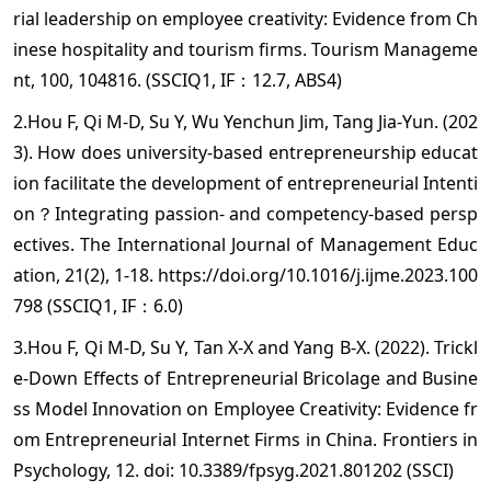
rial leadership on employee creativity: Evidence from Ch
inese hospitality and tourism firms. Tourism Manageme
nt, 100, 104816. (SSCIQ1, IF：12.7, ABS4)
2.Hou F, Qi M-D, Su Y, Wu Yenchun Jim, Tang Jia-Yun. (202
3). How does university-based entrepreneurship educat
ion facilitate the development of entrepreneurial Intenti
on？Integrating passion- and competency-based persp
ectives. The International Journal of Management Educ
ation, 21(2), 1-18. https://doi.org/10.1016/j.ijme.2023.100
798 (SSCIQ1, IF：6.0)
3.Hou F, Qi M-D, Su Y, Tan X-X and Yang B-X. (2022). Trickl
e-Down Effects of Entrepreneurial Bricolage and Busine
ss Model Innovation on Employee Creativity: Evidence fr
om Entrepreneurial Internet Firms in China. Frontiers in
Psychology, 12. doi: 10.3389/fpsyg.2021.801202 (SSCI)