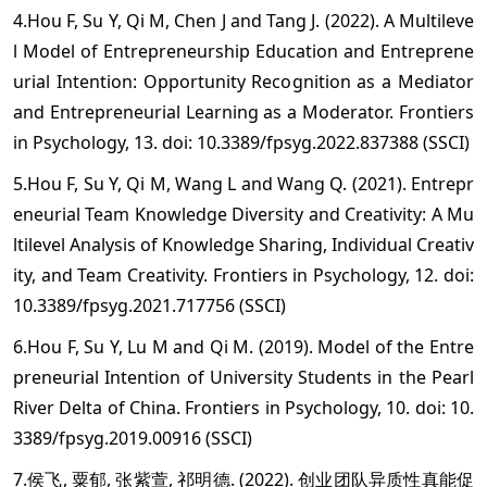
4.Hou F, Su Y, Qi M, Chen J and Tang J. (2022). A Multileve
l Model of Entrepreneurship Education and Entreprene
urial Intention: Opportunity Recognition as a Mediator
and Entrepreneurial Learning as a Moderator. Frontiers
in Psychology, 13. doi: 10.3389/fpsyg.2022.837388 (SSCI)
5.Hou F, Su Y, Qi M, Wang L and Wang Q. (2021). Entrepr
eneurial Team Knowledge Diversity and Creativity: A Mu
ltilevel Analysis of Knowledge Sharing, Individual Creativ
ity, and Team Creativity. Frontiers in Psychology, 12. doi:
10.3389/fpsyg.2021.717756 (SSCI)
6.Hou F, Su Y, Lu M and Qi M. (2019). Model of the Entre
preneurial Intention of University Students in the Pearl
River Delta of China. Frontiers in Psychology, 10. doi: 10.
3389/fpsyg.2019.00916 (SSCI)
7.侯飞, 粟郁, 张紫萱, 祁明德. (2022). 创业团队异质性真能促