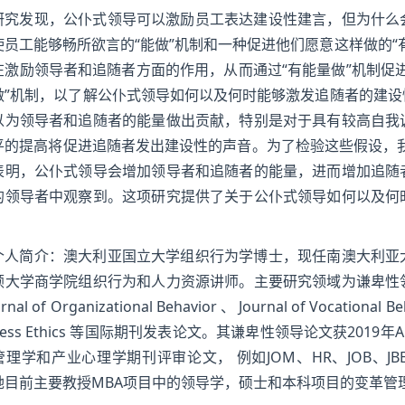
研究发现，公仆式领导可以激励员工表达建设性建言，但为什么
使员工能够畅所欲言的“能做”机制和一种促进他们愿意这样做的“
在激励领导者和追随者方面的作用，从而通过“有能量做”机制促
做”机制，以了解公仆式领导如何以及何时能够激发追随者的建
以为领导者和追随者的能量做出贡献，特别是对于具有较高自我
平的提高将促进追随者发出建设性的声音。为了检验这些假设，
表明，公仆式领导会增加领导者和追随者的能量，进而增加追随
的领导者中观察到。这项研究提供了关于公仆式领导如何以及何
个人简介：澳大利亚国立大学组织行为学博士，现任南澳大利亚
顿大学商学院组织行为和人力资源讲师。主要研究领域为谦卑性
rnal of Organizational Behavior 、 Journal of Vocational B
iness Ethics 等国际期刊发表论文。其谦卑性领导论文获2
理学和产业心理学期刊评审论文， 例如JOM、HR、JOB、JB
她目前主要教授MBA项目中的领导学，硕士和本科项目的变革管