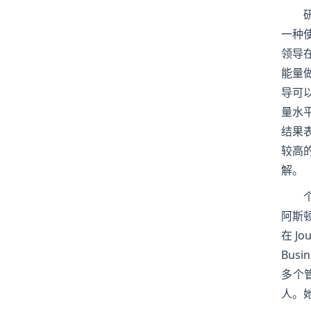
一种
领导
能量
导可
量水
结果
较高
解。
阿斯
在 Jou
Bus
多个管
人。