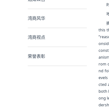
时
湾商风华
摘
this 
“reas
湾商视点
onsid
const
荣誉表彰
anism
rom c
nd fo
evels
cted 
both 
ong l
dersh