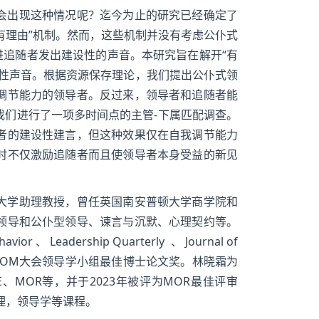
会出现这种情况呢？迄今为止的研究已经确定了
有理由”机制。然而，这些机制并没有考虑公仆式
进追随者发出建设性的声音。本研究旨在解开“有
设性声音。根据资源保存理论，我们提出公仆式领
调节能力的领导者。反过来，领导者和追随者能
我们进行了一项多时间点的主管-下属匹配调查。
者的建设性建言，但这种效果仅在自我调节能力
时不仅激励追随者而且使领导者本身受益的新见
大学助理教授，曾任英国南安普顿大学商学院和
领导和公仆型领导、谏言与沉默、心理契约等。
ehavior 、 Leadership Quarterly 、 Journal of
019年AOM大会领导学小组最佳博士论文奖。林晓霜为
E、MOR等，并于2023年被评为MOR最佳评审
理，领导学等课程。