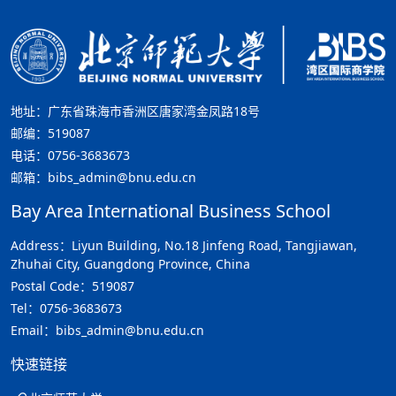
地址：广东省珠海市香洲区唐家湾金凤路18号
邮编：519087
电话：0756-3683673
邮箱：bibs_admin@bnu.edu.cn
Bay Area International Business School
Address：Liyun Building, No.18 Jinfeng Road, Tangjiawan,
Zhuhai City, Guangdong Province, China
Postal Code：519087
Tel：0756-3683673
Email：bibs_admin@bnu.edu.cn
快速链接