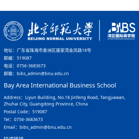
地址：广东省珠海市香洲区唐家湾金凤路18号
邮编：519087
电话：0756-3683673
邮箱：bibs_admin@bnu.edu.cn
Bay Area International Business School
Address：Liyun Building, No.18 Jinfeng Road, Tangjiawan,
Zhuhai City, Guangdong Province, China
Postal Code：519087
Tel：0756-3683673
Email：bibs_admin@bnu.edu.cn