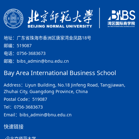
地址：广东省珠海市香洲区唐家湾金凤路18号
邮编：519087
电话：0756-3683673
邮箱：bibs_admin@bnu.edu.cn
Bay Area International Business School
Address：Liyun Building, No.18 Jinfeng Road, Tangjiawan,
Zhuhai City, Guangdong Province, China
Postal Code：519087
Tel：0756-3683673
Email：bibs_admin@bnu.edu.cn
快速链接
北京师范大学