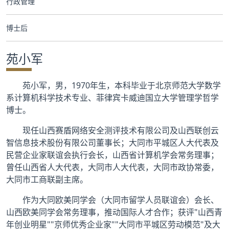
行政管理
合作交流
博士后
党群工作
苑小军
学生发展
苑小军，男，1970年生，本科毕业于北京师范大学数学
校友服务
系计算机科学技术专业、菲律宾卡威迪国立大学管理学哲学
博士。
人才招聘
现任山西赛盾网络安全测评技术有限公司及山西联创云
智信息技术股份有限公司董事长；大同市平城区人大代表及
民营企业家联谊会执行会长，山西省计算机学会常务理事；
曾任山西省人大代表，大同市人大代表，大同市政协常委，
大同市工商联副主席。
作为大同欧美同学会（大同市留学人员联谊会）会长、
山西欧美同学会常务理事，推动国际人才合作；获评"山西青
年创业明星""京师优秀企业家""大同市平城区劳动模范"及大