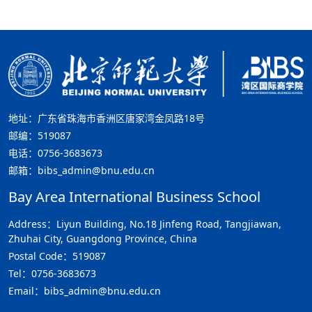
地址：广东省珠海市香洲区唐家湾金凤路18号
邮编：519087
电话：0756-3683673
邮箱：bibs_admin@bnu.edu.cn
Bay Area International Business School
Address：Liyun Building, No.18 Jinfeng Road, Tangjiawan,
Zhuhai City, Guangdong Province, China
Postal Code：519087
Tel：0756-3683673
Email：bibs_admin@bnu.edu.cn