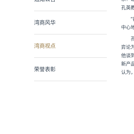
孔英
湾商风华
中心
湾商视点
弈论
他谈
新产
荣誉表彰
认为