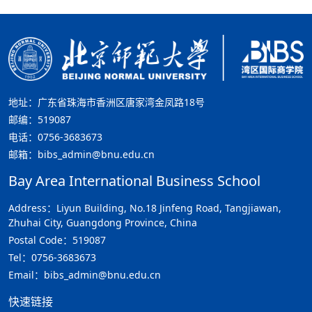
地址：广东省珠海市香洲区唐家湾金凤路18号
邮编：519087
电话：0756-3683673
邮箱：bibs_admin@bnu.edu.cn
Bay Area International Business School
Address：Liyun Building, No.18 Jinfeng Road, Tangjiawan,
Zhuhai City, Guangdong Province, China
Postal Code：519087
Tel：0756-3683673
Email：bibs_admin@bnu.edu.cn
快速链接