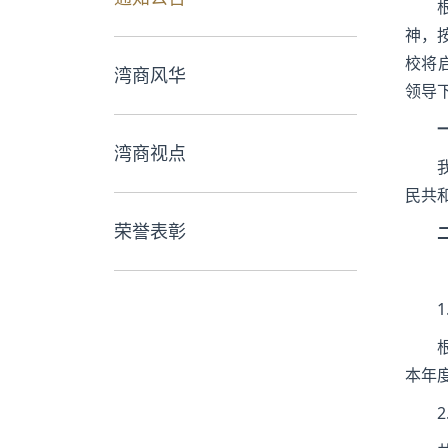
神，
校将
湾商风华
领导
湾商视点
民共
荣誉表彰
本年