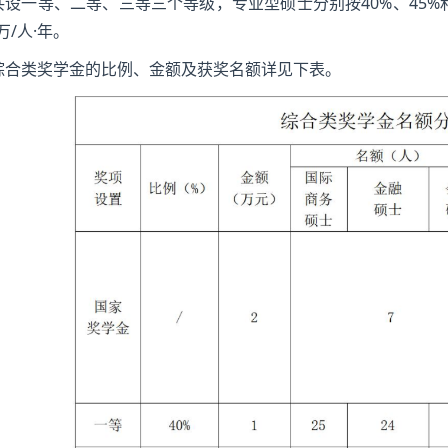
共设一等、二等、三等三个等级，专业型硕士分别按40%、45%和1
6万/人·年。
综合类奖学金的比例、金额及获奖名额详见下表。