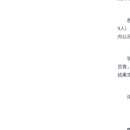
9人
内公
员等
结果