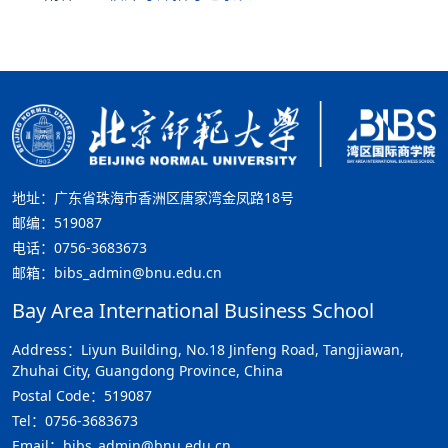
地址：广东省珠海市香洲区唐家湾金凤路18号
邮编：519087
电话：0756-3683673
邮箱：bibs_admin@bnu.edu.cn
Bay Area International Business School
Address：Liyun Building, No.18 Jinfeng Road, Tangjiawan,
Zhuhai City, Guangdong Province, China
Postal Code：519087
Tel：0756-3683673
Email：bibs_admin@bnu.edu.cn